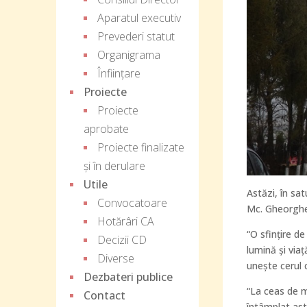
Aparatul executiv
Prevederi statut
Organigrama
Înființare
Proiecte
Proiecte
aprobate
Proiecte finalizate
și în derulare
Utile
Astăzi, în sat
Convocatoare
Mc. Gheorghe
Hotărâri CA
“O sfințire d
Decizii CD
lumină și via
Diverse
unește cerul 
Dezbateri publice
“La ceas de m
Contact
întâmplat ast