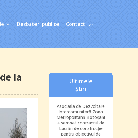
le
Dezbateri publice
Contact
 de la
Ultimele
Știri
Asociația de Dezvoltare
Intercomunitară Zona
Metropolitană Botoșani
a semnat contractul de
Lucrări de construcție
pentru obiectivul de