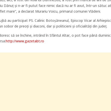
u Dănuț și n-ar fi putut face nimic dacă nu ar fi avut, într-un sătuc a
let mare”, a declarat Murariu Voicu, primarul comunei Vlădeni.
jbă au participat PS. Calinic Botoșăneanul, Episcop Vicar al Arhiepisco
 sobor de preoți și diaconi, dar și politicieni și oficialități din județ.
doresc să se închine, intrând în Sfântul Altar, o pot face până duminic
rsa:
http://www.gazetabt.ro