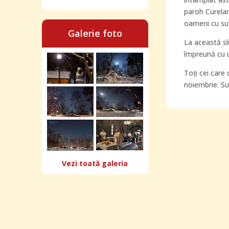
paroh Curelari
oameni cu suf
Galerie foto
La această slu
împreună cu un
Toți cei care 
noiembrie. Su
Vezi toată galeria