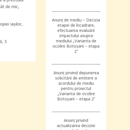
tât de mic,
Anunț de mediu – Decizia
piei Iașilor,
etapei de încadrare,
efectuarea evaluării
impactului asupra
mediului „Varianta de
ă, 3
ocolire Botoșani – etapa
2”
Anunț privind depunerea
solicitării de emitere a
acordului de mediu
pentru proiectul
„Varianta de ocolire
Botoșani – etapa 2”
Anunț privind
actualizarea deciziei