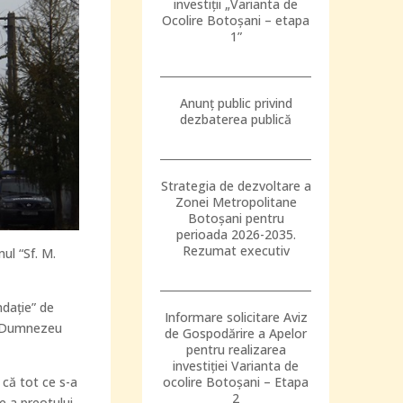
investiții „Varianta de
Ocolire Botoșani – etapa
1”
Anunț public privind
dezbaterea publică
Strategia de dezvoltare a
Zonei Metropolitane
Botoșani pentru
perioada 2026-2035.
Rezumat executiv
mul “Sf. M.
ndație” de
Informare solicitare Aviz
re Dumnezeu
de Gospodărire a Apelor
pentru realizarea
investiției Varianta de
 că tot ce s-a
ocolire Botoșani – Etapa
2
e a preotului