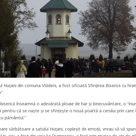
ul Huțani din comuna Vlădeni, a fost oficiată Sfințirea Bisericii cu hra
”.
e biserică înseamnă o adevărată ploaie de har și binecuvântare, o “inu
ță pentru că se naște și se sfințește o nouă poartă a cerului prin ca
cu pământul.”
are sărbătoare a satului Huțani, copleșit de emoții, vreau să vă spun
ăzi, aici, a fost din voia lui Dumnezeu, a fost prin munca de ani de zil