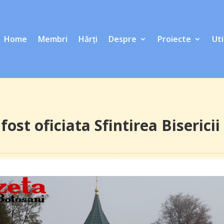
Home
Membri
Hărți
Despre
Proiecte
Uti
fost oficiata Sfintirea Bisericii