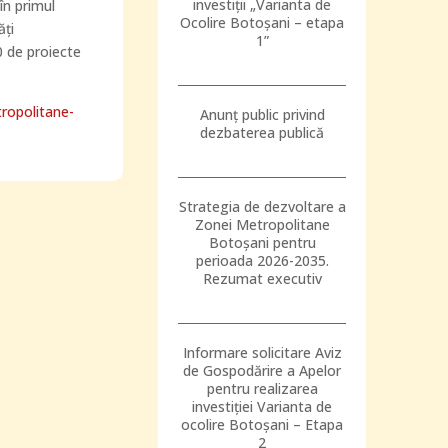
investiții „Varianta de
în primul
Ocolire Botoșani – etapa
ăţi
1”
0 de proiecte
ropolitane-
Anunț public privind
dezbaterea publică
Strategia de dezvoltare a
Zonei Metropolitane
Botoșani pentru
perioada 2026-2035.
Rezumat executiv
Informare solicitare Aviz
de Gospodărire a Apelor
pentru realizarea
investiției Varianta de
ocolire Botoșani – Etapa
2