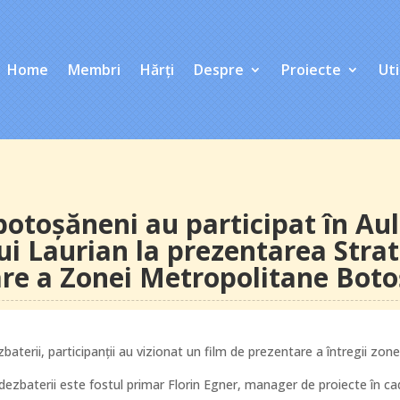
Home
Membri
Hărți
Despre
Proiecte
Uti
 botoşăneni au participat în Au
ui Laurian la prezentarea Strat
re a Zonei Metropolitane Boto
baterii, participanţii au vizionat un film de prezentare a întregii zone
ezbaterii este fostul primar Florin Egner, manager de proiecte în ca