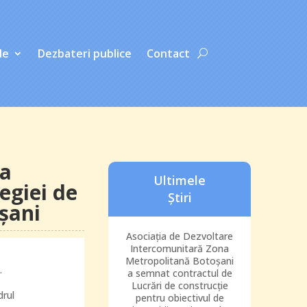
le
Dezbateri publice
Contact
la
Ultimele
egiei de
Știri
şani
Asociația de Dezvoltare
Intercomunitară Zona
Metropolitană Botoșani
.
a semnat contractul de
Lucrări de construcție
drul
pentru obiectivul de