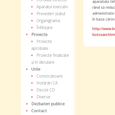
aparatului te
Aparatul executiv
rând să reduc
Prevederi statut
administrativ
în baza căror
Organigrama
Înființare
http://www.b
Proiecte
botosani.htm
Proiecte
aprobate
Proiecte finalizate
și în derulare
Utile
Convocatoare
Hotărâri CA
Decizii CD
Diverse
Dezbateri publice
Contact