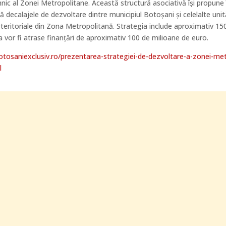
hnic al Zonei Metropolitane. Această structură asociativă îşi propune 
ă decalajele de dezvoltare dintre municipiul Botoşani şi celelalte unit
 teritoriale din Zona Metropolitană. Strategia include aproximativ 15
a vor fi atrase finanţări de aproximativ 100 de milioane de euro.
otosaniexclusiv.ro/prezentarea-strategiei-de-dezvoltare-a-zonei-met
l