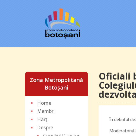
Oficiali
Zona Metropolitană
Colegiul
Botoșani
dezvolta
Home
Membri
Hărți
În debutul dez
Despre
Moderatorul d
Consiliul Director