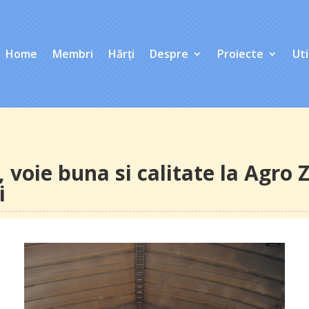
Home
Membri
Hărți
Despre
Proiecte
Uti
, voie buna si calitate la Agro 
i