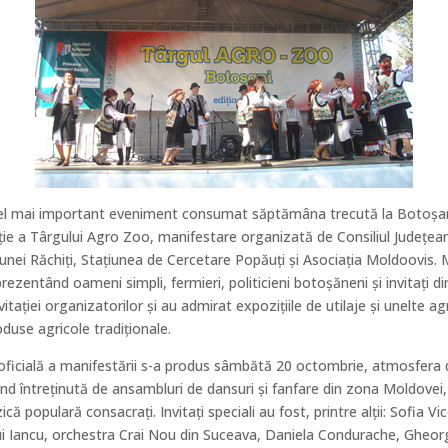
 cel mai important eveniment consumat săptămâna trecută la Botoşan
iţie a Târgului Agro Zoo, manifestare organizată de Consiliul Judeţean
nei Răchiţi, Staţiunea de Cercetare Popăuţi şi Asociaţia Moldoovis. M
ezentând oameni simpli, fermieri, politicieni botoşăneni şi invitaţi di
itaţiei organizatorilor şi au admirat expoziţiile de utilaje şi unelte ag
oduse agricole tradiţionale.
oficială a manifestării s-a produs sâmbătă 20 octombrie, atmosfera 
ind întreţinută de ansambluri de dansuri şi fanfare din zona Moldovei
ică populară consacraţi. Invitaţi speciali au fost, printre alţii: Sofia V
ui Iancu, orchestra Crai Nou din Suceava, Daniela Condurache, Gheo