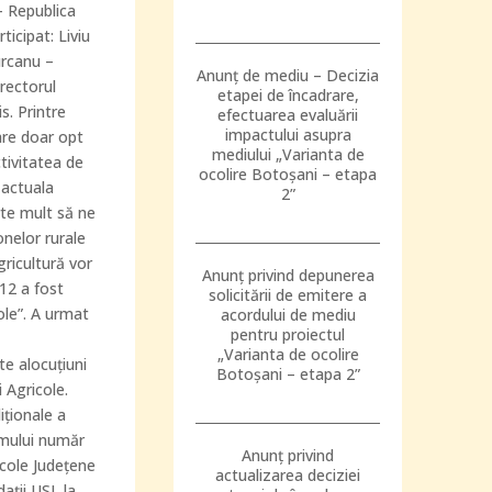
– Republica
ticipat: Liviu
urcanu –
Anunț de mediu – Decizia
rectorul
etapei de încadrare,
s. Printre
efectuarea evaluării
impactului asupra
 are doar opt
mediului „Varianta de
ctivitatea de
ocolire Botoșani – etapa
 actuala
2”
rte mult să ne
onelor rurale
gricultură vor
Anunț privind depunerea
12 a fost
solicitării de emitere a
cole”. A urmat
acordului de mediu
pentru proiectul
„Varianta de ocolire
te alocuţiuni
Botoșani – etapa 2”
 Agricole.
iţionale a
imului număr
Anunț privind
icole Judeţene
actualizarea deciziei
aţii USL la