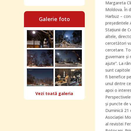
Margareta Cli
Moldova. În d
Harbuz – cons
Galerie foto
preşedintele 
Staţiunii de 
altele, direct
cercetători va
cercetare. To
guvernare şi 
ajute”. La râ
sunt capitole 
fi benefice p
unul dintre ce
apoi o intere
Vezi toată galeria
Perspectivele 
şi puncte de 
Duminică 21 o
Asociaţiei Mo
al revistei F
Botoşani. Pri