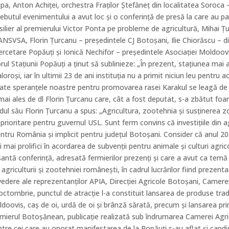
pa, Anton Achiţei, orchestra Fraţilor Ştefăneţ din localitatea Soroca 
ebutul evenimentului a avut loc şi o conferinţă de presă la care au par
ilier al premierului Victor Ponta pe probleme de agricultură, Mihai Ț
ANSVSA, Florin Țurcanu – preşedintele CJ Botoşani, Ilie Chiorăscu – di
Cercetare Popăuţi şi Ionică Nechifor – preşedintele Asociaţiei Moldoovi
orul Staţiunii Popăuţi a ţinut să sublinieze: „În prezent, staţiunea mai
loroşi, iar în ultimii 23 de ani instituţia nu a primit niciun leu pentru a
ate speranţele noastre pentru promovarea rasei Karakul se leagă de
mai ales de dl Florin Țurcanu care, cât a fost deputat, s-a zbătut foa
ndul său Florin Ţurcanu a spus: „Agricultura, zootehnia şi susţinerea z
prioritare pentru guvernul USL. Sunt ferm convins că investiţiile din a
entru România şi implicit pentru judeţul Botoşani. Consider că anul 20
i mai prolifici în acordarea de subvenţii pentru animale şi culturi agri
santă conferinţă, adresată fermierilor prezenţi şi care a avut ca temă
agriculturii şi zootehniei româneşti, în cadrul lucrărilor fiind prezenta
vedere ale reprezentanţilor APIA, Direcţiei Agricole Botoşani, Camerei
ctombrie, punctul de atracţie l-a constituit lansarea de produse trad
ldoovis, caş de oi, urdă de oi şi brânză sărată, precum şi lansarea pr
ermierul Botoşănean, publicaţie realizată sub îndrumarea Camerei Agr
ntre cei care au onorat manifestarea de la Popăuţi s-au aflat şi candid