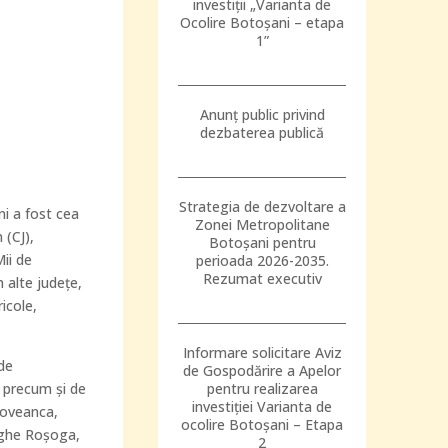
investiții „Varianta de
Ocolire Botoșani – etapa
1”
Anunț public privind
dezbaterea publică
Strategia de dezvoltare a
i a fost cea
Zonei Metropolitane
 (CJ),
Botoșani pentru
ii de
perioada 2026-2035.
Rezumat executiv
n alte judeţe,
ricole,
Informare solicitare Aviz
de
de Gospodărire a Apelor
, precum şi de
pentru realizarea
investiției Varianta de
icoveanca,
ocolire Botoșani – Etapa
rghe Roşoga,
2