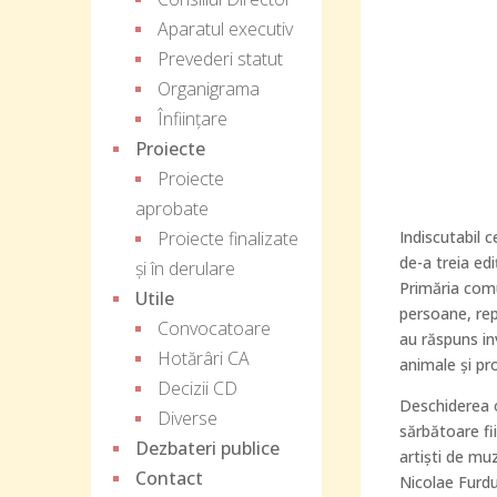
Aparatul executiv
Prevederi statut
Organigrama
Înființare
Proiecte
Proiecte
aprobate
Proiecte finalizate
Indiscutabil
de-a treia ed
și în derulare
Primăria comu
Utile
persoane, repr
Convocatoare
au răspuns inv
Hotărâri CA
animale şi pr
Decizii CD
Deschiderea 
Diverse
sărbătoare fi
Dezbateri publice
artişti de muz
Contact
Nicolae Furd