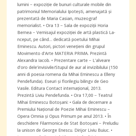
lumini − expoziţie de bunuri culturale mobile din
patrimoniul Memorialului Ipoteşti, amenajată şi
prezentată de Maria Casian, muzeograf
memorialist. • Ora 13 − Sala de expoziţii Horia
Bernea − Vernisajul expoziţiei de artă plastică La-
nceput, pe când… dedicată poetului Mihai
Eminescu. Autori, pictori veneţieni din grupul
Movimento d’Arte MATERIA PRIMA. Prezintă
Alexandra Iacob. • Prezentare carte − L’alveare
d’oro dele’invisivile/Stupul de aur al invizibilului (150
anni di poesia romena da Mihai Eminescu a Elleny
Pendefunda). Eseuri şi florilegiu bilingv de Geo
Vasile. Editura Contact internaţional, 2013.
Prezintă Liviu Pendefunda. • Ora 17,00 − Teatrul
Mihai Eminescu Botoşani: • Gala de decernare a
Premiului Naţional de Poezie Mihai Eminescu –
Opera Omnia şi Opus Primum pe anul 2013. • În
deschidere Filarmonica de Stat Botoşani − Preludiu
la unison de George Enescu. Dirijor Liviu Buiuc. •