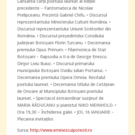
Lansarea cărţii poetului laureat al ediţiei
precedente − Fantomateca de Nicolae
Prelipceanu. Prezintă Gabriel Chifu. • Discursul
reprezentantului Ministerului Culturii România. •
Discursul reprezentantului Uniunii Scriitorilor din
România. • Discursul preşedintelui Consiliului
Judeţean Botoşani Florin Ţurcanu. • Decernarea
premiului Opus Primum. • Filarmonica de Stat
Botoşani – Rapsodia a II-a de George Enescu.
Dirijor Liviu Buiuc. • Discursul primarului
municipiului Botoşani Ovidiu Iulian Portariuc. •
Decernarea premiului Opera Omnia. Recitalul
poetului laureat. • Decernarea titlului de Cetăţean
de Onoare al Municipiului Botoşani poetului
laureat. • Spectacol extraordinar susţinut de
MARIA RĂDUCANU şi pianistul NIKO MEINHOLD. •
Ora 19,30 − Închiderea galei. • JOI, 16 IANUARIE −
Plecarea invitaţilor.
Sursa:
http://www.eminescuipotesti.ro