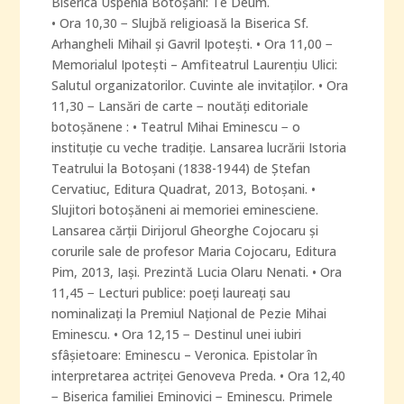
Biserica Uspenia Botoşani: Te Deum.
• Ora 10,30 − Slujbă religioasă la Biserica Sf.
Arhangheli Mihail şi Gavril Ipoteşti. • Ora 11,00 −
Memorialul Ipoteşti – Amfiteatrul Laurenţiu Ulici:
Salutul organizatorilor. Cuvinte ale invitaţilor. • Ora
11,30 − Lansări de carte − noutăţi editoriale
botoşănene : • Teatrul Mihai Eminescu − o
instituţie cu veche tradiţie. Lansarea lucrării Istoria
Teatrului la Botoşani (1838-1944) de Ştefan
Cervatiuc, Editura Quadrat, 2013, Botoşani. •
Slujitori botoşăneni ai memoriei eminesciene.
Lansarea cărţii Dirijorul Gheorghe Cojocaru şi
corurile sale de profesor Maria Cojocaru, Editura
Pim, 2013, Iaşi. Prezintă Lucia Olaru Nenati. • Ora
11,45 − Lecturi publice: poeţi laureaţi sau
nominalizaţi la Premiul Naţional de Pezie Mihai
Eminescu. • Ora 12,15 − Destinul unei iubiri
sfâşietoare: Eminescu – Veronica. Epistolar în
interpretarea actriţei Genoveva Preda. • Ora 12,40
− Biserica familiei Eminovici − Eminescu. Primele