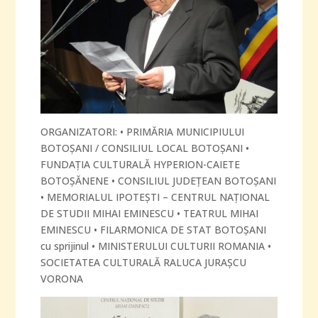
ORGANIZATORI: • PRIMĂRIA MUNICIPIULUI
BOTOŞANI / CONSILIUL LOCAL BOTOŞANI •
FUNDAŢIA CULTURALĂ HYPERION-CAIETE
BOTOŞĂNENE • CONSILIUL JUDEŢEAN BOTOŞANI
• MEMORIALUL IPOTEŞTI – CENTRUL NAŢIONAL
DE STUDII MIHAI EMINESCU • TEATRUL MIHAI
EMINESCU • FILARMONICA DE STAT BOTOŞANI
cu sprijinul • MINISTERULUI CULTURII ROMANIA •
SOCIETATEA CULTURALĂ RALUCA JURAŞCU
VORONA